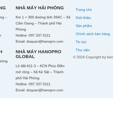
ÒNG
NHÀ MÁY HẢI PHÒNG
Trang chủ
ng –
Km 1 + 300 đường tỉnh 394C – Xã
Giới thiệu
Cẩm Giang – Thành phố Hải
Sản phẩm
Phòng
Chính sách bán hàng
m
Hotline: 097.337.0111
Email: doquan@hanopro.com
Tin tức
Thư viện
H
NHÀ MÁY HANOPRO
GLOBAL
© 2024 Copyright by bang
ường
Lô đất A11-3 – KCN Phúc Điền
mở rộng – Xã Kẻ Sặt – Thành
phố Hải Phòng
Hotline: 097.337.0111
Email: doquan@hanopro.com