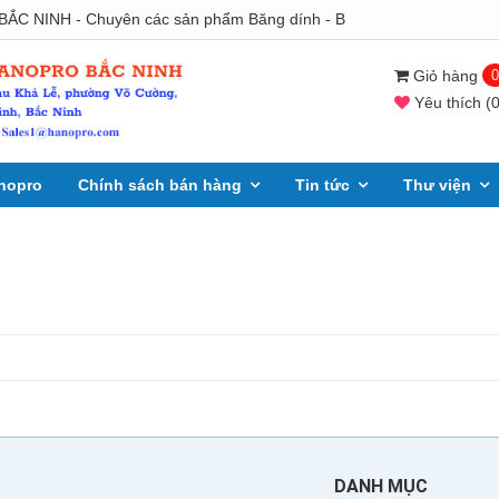
NINH - Chuyên các sản phẩm Băng dính - Băng keo - Màng PE - Hạt 
Giỏ hàng
0
Yêu thích
(
nopro
Chính sách bán hàng
Tin tức
Thư viện
DANH MỤC