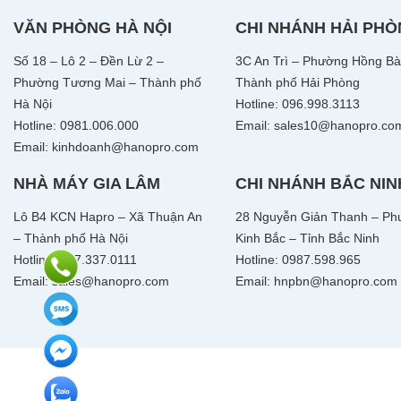
VĂN PHÒNG HÀ NỘI
CHI NHÁNH HẢI PH
Số 18 – Lô 2 – Đền Lừ 2 –
3C An Trì – Phường Hồng Bà
Phường Tương Mai – Thành phố
Thành phố Hải Phòng
Hà Nội
Hotline: 096.998.3113
Hotline: 0981.006.000
Email: sales10@hanopro.co
Email: kinhdoanh@hanopro.com
NHÀ MÁY GIA LÂM
CHI NHÁNH BẮC NIN
Lô B4 KCN Hapro – Xã Thuận An
28 Nguyễn Giản Thanh – Ph
– Thành phố Hà Nội
Kinh Bắc – Tỉnh Bắc Ninh
Hotline: 097.337.0111
Hotline: 0987.598.965
Email: sales@hanopro.com
Email: hnpbn@hanopro.com