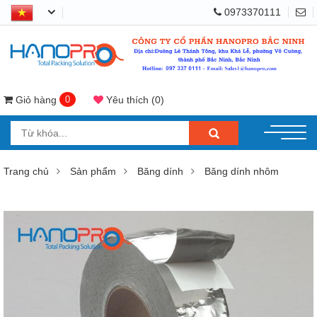
0973370111
Giỏ hàng
0
Yêu thích
(
0
)
Trang chủ
Sản phẩm
Băng dính
Băng dính nhôm