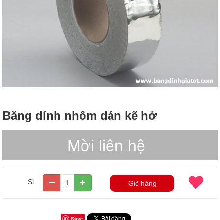
Băng dính nhôm dán kẽ hở
Mời liên hệ
Sl
Giỏ hàng
Save