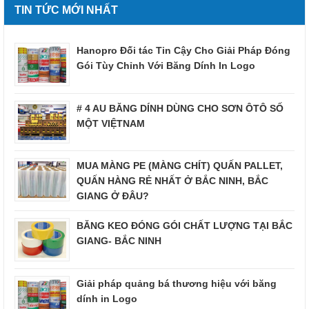
TIN TỨC MỚI NHẤT
Hanopro Đối tác Tin Cậy Cho Giải Pháp Đóng
Gói Tùy Chỉnh Với Băng Dính In Logo
# 4 AU BĂNG DÍNH DÙNG CHO SƠN ÔTÔ SỐ
MỘT VIỆTNAM
MUA MÀNG PE (MÀNG CHÍT) QUẤN PALLET,
QUẤN HÀNG RẺ NHẤT Ở BẮC NINH, BẮC
GIANG Ở ĐÂU?
BĂNG KEO ĐÓNG GÓI CHẤT LƯỢNG TẠI BẮC
GIANG- BẮC NINH
Giải pháp quảng bá thương hiệu với băng
dính in Logo