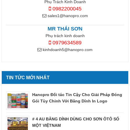
Phụ Trách Kinh Doanh
0982200045
sales1@hanopro.com
MR THÁI SƠN
Phụ trách kinh doanh
0979634589
kinhdoanh5@hanopro.com
TIN TỨC MỚI NHẤT
Hanopro Đối tác Tin Cậy Cho Giải Pháp Đóng
Gói Tùy Chỉnh Với Băng Dính In Logo
# 4 AU BĂNG DÍNH DÙNG CHO SƠN ÔTÔ SỐ
MỘT VIỆTNAM