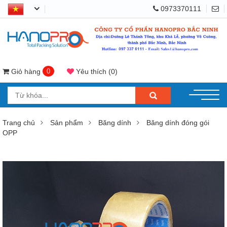
0973370111
Giỏ hàng
0
Yêu thích
(
0
)
Trang chủ
Sản phẩm
Băng dính
Băng dính đóng gói
OPP