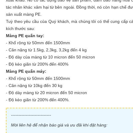
xuất khẩu. Nó có tác dụng bảo vệ sản phẩm, đảm bảo hàng hoá cò
tác nhân khác xâm hại từ bên ngoài. Đồng thời, nó còn hạn chế đ
sản xuất màng PE.
Tuỳ theo yêu cầu của Quý khách, mà chúng tôi có thể cung cấp c
kích thước sau:
Màng PE quấn tay:
- Khổ rộng từ 50mm đến 1500mm
- Cân nặng từ 1.5kg, 2,3kg, 3,2kg đến 4 kg
- Độ dày của màng từ 10 micron đến 50 micron
- Độ kéo giãn từ 200% đến 400%
Màng PE quấn máy:
- Khổ rộng từ 50mm đến 1500mm
- Cân nặng từ 10kg đến 30 kg
- Độ dày màng từ 20 micron đến 50 micron
- Độ kéo giãn từ 200% đến 400%.
---------------------------
Mời liên hệ để nhận báo giá và ưu đãi khi đặt hàng: