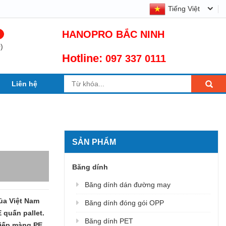
g PE - Hạt chống ẩm giá tốt nhất thị trường
Tiếng Việt
HANOPRO BẮC NINH
0
)
Hotline:
097 337 0111
Liên hệ
SẢN PHẨM
Băng dính
Băng dính dán đường may
ủa Việt Nam
Băng dính đóng gói OPP
quấn pallet.
Băng dính PET
tiếp màng PE,