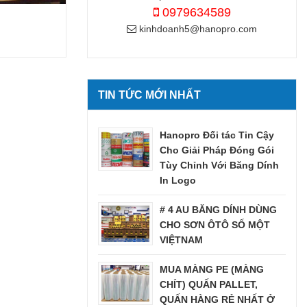
0979634589
kinhdoanh5@hanopro.com
TIN TỨC MỚI NHẤT
Hanopro Đối tác Tin Cậy
Cho Giải Pháp Đóng Gói
Tùy Chỉnh Với Băng Dính
In Logo
# 4 AU BĂNG DÍNH DÙNG
CHO SƠN ÔTÔ SỐ MỘT
VIỆTNAM
MUA MÀNG PE (MÀNG
CHÍT) QUẤN PALLET,
QUẤN HÀNG RẺ NHẤT Ở