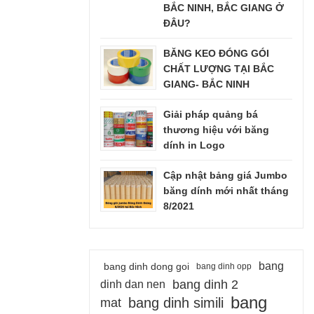
BẮC NINH, BẮC GIANG Ở
ĐÂU?
BĂNG KEO ĐÓNG GÓI
CHẤT LƯỢNG TẠI BẮC
GIANG- BẮC NINH
Giải pháp quảng bá
thương hiệu với băng
dính in Logo
Cập nhật bảng giá Jumbo
băng dính mới nhất tháng
8/2021
bang
bang dinh dong goi
bang dinh opp
bang dinh 2
dinh dan nen
bang
bang dinh simili
mat