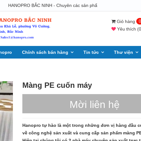
HANOPRO BẮC NINH - Chuyên các sản phẩm Băng dính - Băng keo - Màn
Giỏ hàng
0
Yêu thích
(
nopro
Chính sách bán hàng
Tin tức
Thư viện
Màng PE cuốn máy
Mời liên hệ
Hanopro tự hào là một trong những đơn vị hàng đầu c
về công nghệ sản xuất và cung cấp sản phẩm màng PE 
Hiện tại chúng tôi có 2 nhà máy chuyên sản xuất trực 