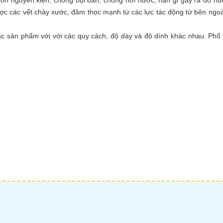
n nguyên kiện, chống bụi bẩn, chống hơi nước, han gỉ gây ra do nư
ược các vết chày xước, đâm thọc mạnh từ các lực tác động từ bên ngo
ác sản phẩm với với các quy cách, độ dày và độ dính khác nhau. Phổ