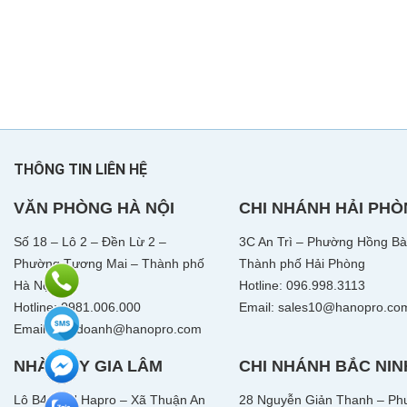
THÔNG TIN LIÊN HỆ
VĂN PHÒNG HÀ NỘI
CHI NHÁNH HẢI PH
Số 18 – Lô 2 – Đền Lừ 2 –
3C An Trì – Phường Hồng Bà
Phường Tương Mai – Thành phố
Thành phố Hải Phòng
Hà Nội
Hotline: 096.998.3113
Hotline: 0981.006.000
Email: sales10@hanopro.co
Email: kinhdoanh@hanopro.com
NHÀ MÁY GIA LÂM
CHI NHÁNH BẮC NIN
Lô B4 KCN Hapro – Xã Thuận An
28 Nguyễn Giản Thanh – Ph