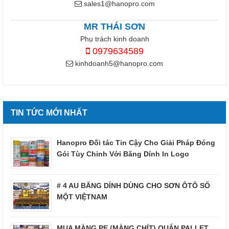
sales1@hanopro.com
MR THÁI SƠN
Phụ trách kinh doanh
0979634589
kinhdoanh5@hanopro.com
TIN TỨC MỚI NHẤT
Hanopro Đối tác Tin Cậy Cho Giải Pháp Đóng
Gói Tùy Chỉnh Với Băng Dính In Logo
# 4 AU BĂNG DÍNH DÙNG CHO SƠN ÔTÔ SỐ
MỘT VIỆTNAM
MUA MÀNG PE (MÀNG CHÍT) QUẤN PALLET,