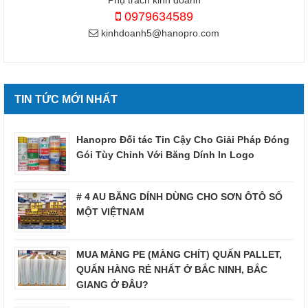
0979634589
kinhdoanh5@hanopro.com
TIN TỨC MỚI NHẤT
Hanopro Đối tác Tin Cậy Cho Giải Pháp Đóng
Gói Tùy Chỉnh Với Băng Dính In Logo
# 4 AU BĂNG DÍNH DÙNG CHO SƠN ÔTÔ SỐ
MỘT VIỆTNAM
MUA MÀNG PE (MÀNG CHÍT) QUẤN PALLET,
QUẤN HÀNG RẺ NHẤT Ở BẮC NINH, BẮC
GIANG Ở ĐÂU?