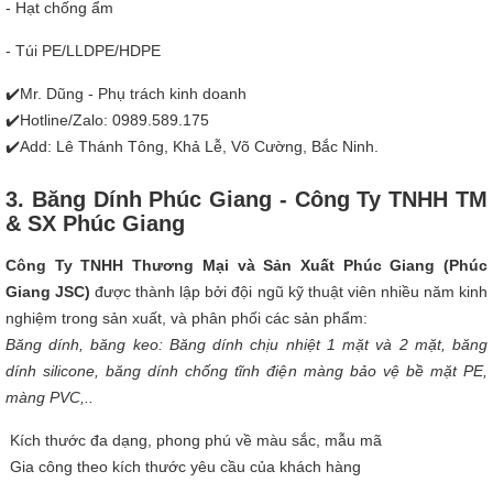
- Hạt chống ẩm
- Túi PE/LLDPE/HDPE
✔️Mr. Dũng - Phụ trách kinh doanh
✔️Hotline/Zalo: 0989.589.175
✔️Add: Lê Thánh Tông, Khả Lễ, Võ Cường, Bắc Ninh.
3. Băng Dính Phúc Giang - Công Ty TNHH TM
& SX Phúc Giang
Công Ty TNHH Thương Mại và Sản Xuất Phúc Giang (Phúc
Giang JSC)
được thành lập bởi đội ngũ kỹ thuật viên nhiều năm kinh
nghiệm trong sản xuất, và phân phối các sản phẩm:
Băng dính, băng keo: Băng dính chịu nhiệt 1 mặt và 2 mặt, băng
dính silicone, băng dính chống tĩnh điện màng bảo vệ bề mặt PE,
màng PVC,..
Kích thước đa dạng, phong phú về màu sắc, mẫu mã
Gia công theo kích thước yêu cầu của khách hàng