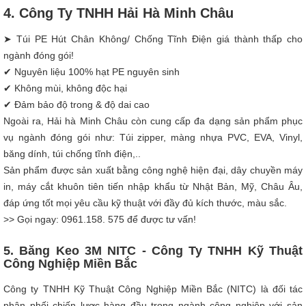
4. Công Ty TNHH Hải Hà Minh Châu
➤ Túi PE Hút Chân Không/ Chống Tĩnh Điện giá thành thấp cho
ngành đóng gói!
✔ Nguyên liệu 100% hạt PE nguyên sinh
✔ Không mùi, không độc hại
✔ Đảm bảo độ trong & độ dai cao
Ngoài ra, Hải hà Minh Châu còn cung cấp đa dạng sản phẩm phục
vụ ngành đóng gói như: Túi zipper, màng nhựa PVC, EVA, Vinyl,
băng dính, túi chống tĩnh điện,..
Sản phẩm được sản xuất bằng công nghệ hiện đại, dây chuyền máy
in, máy cắt khuôn tiên tiến nhập khẩu từ Nhật Bản, Mỹ, Châu Âu,
đáp ứng tốt mọi yêu cầu kỹ thuật với đầy đủ kích thước, màu sắc.
>> Gọi ngay: 0961.158. 575 để được tư vấn!
5. Băng Keo 3M NITC - Công Ty TNHH Kỹ Thuật
Công Nghiệp Miền Bắc
Công ty TNHH Kỹ Thuật Công Nghiệp Miền Bắc (NITC) là đối tác
phân phối chiến lược hàng đầu trong ngành công nghiệp với sản